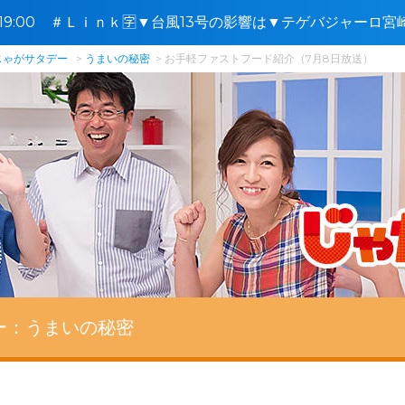
8〜19:00 ＃Ｌｉｎｋ🈑▼台風13号の影響は▼テゲバジャーロ
花の日
じゃがサタデー
うまいの秘密
お手軽ファストフード紹介（7月8日放送）
ー：
うまいの秘密