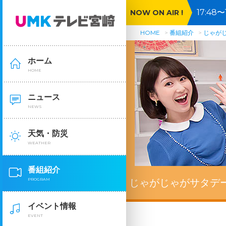
17:4
NOW ON AIR !
語る▼
HOME
番組紹介
じゃが
ホーム
HOME
ニュース
NEWS
天気・防災
WEATHER
番組紹介
PROGRAM
じゃがじゃがサタデ
イベント情報
EVENT