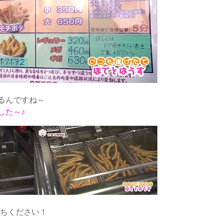
るんですね～
した～♪
待ちください！