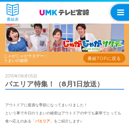
番組表
じゃがじゃがサタデー：
番組TOPに戻る
うまいの秘密
2015年08月05日
パエリア特集！（8月1日放送）
アウトドアに最適な季節になってまいりました！
という事で今日のうまいの秘密はアウトドアの中でも豪華でとっても
食べ応えのある「
パエリア
」をご紹介します♪