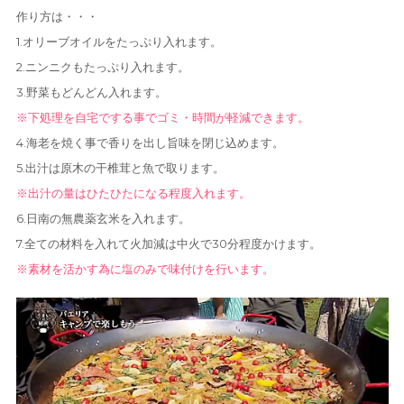
作り方は・・・
1.オリーブオイルをたっぷり入れます。
2.ニンニクもたっぷり入れます。
3.野菜もどんどん入れます。
※下処理を自宅でする事でゴミ・時間が軽減できます。
4.海老を焼く事で香りを出し旨味を閉じ込めます。
5.出汁は原木の干椎茸と魚で取ります。
※出汁の量はひたひたになる程度入れます。
6.日南の無農薬玄米を入れます。
7.全ての材料を入れて火加減は中火で30分程度かけます。
※素材を活かす為に塩のみで味付けを行います。