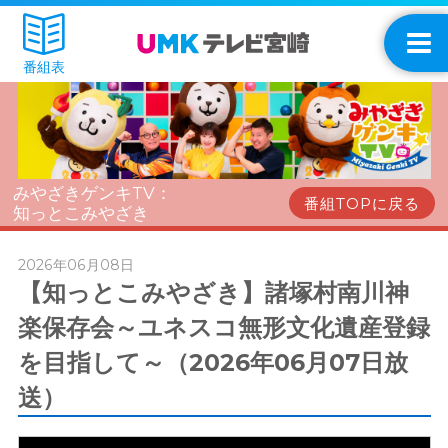
番組表
みやざきゲンキTV：
番組TOPに戻る
知っとこみやざき
2026年06月08日
【知っとこみやざき】諸塚村南川神
楽保存会～ユネスコ無形文化遺産登録
を目指して～（2026年06月07日放
送）