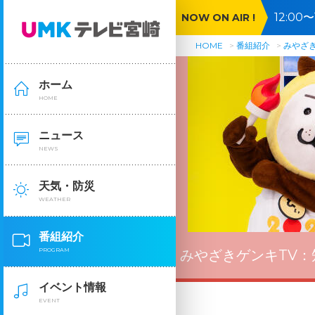
12:0
NOW ON AIR !
ぎる精
HOME
番組紹介
みやざき
ホーム
HOME
ニュース
NEWS
天気・防災
WEATHER
番組紹介
PROGRAM
みやざきゲンキTV：
イベント情報
EVENT