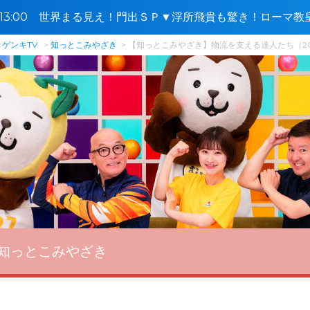
0〜13:00 世界まる見え！門出ＳＰ▼浮所飛貴も驚き！ローマ
鋭部隊🈑
ゲンキTV
知っとこみやざき
【知っとこみやざき】物流を支える達人たち（20
知っとこみやざき