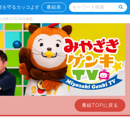
教皇を守るカッコよす
番組表
26年03月08日放送）
番組TOPに戻る