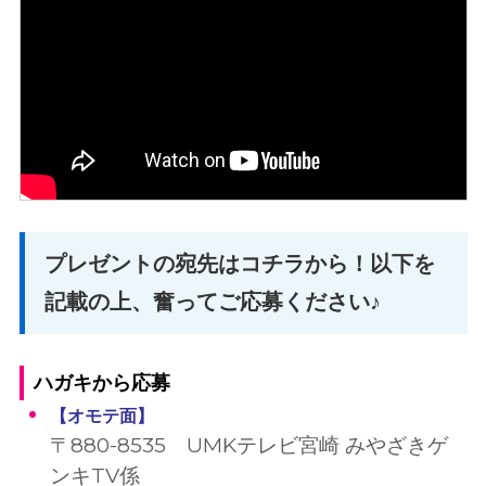
プレゼントの宛先はコチラから！以下を
記載の上、奮ってご応募ください♪
ハガキから応募
【オモテ面
】
〒880-8535 UMKテレビ宮崎 みやざきゲ
ンキTV係