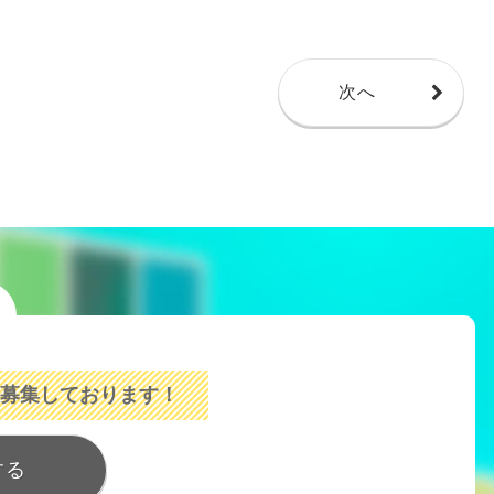
次へ
募集しております！
する