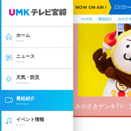
23:0
NOW ON AIR !
🈓
HOME
番組紹介
みやざき
ホーム
HOME
ニュース
NEWS
天気・防災
WEATHER
番組紹介
PROGRAM
みやざきゲンキTV：
イベント情報
EVENT