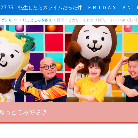
5〜23:35 転生したらスライムだった件 ＦＲＩＤＡＹ ＡＮＩ
ゲンキTV
知っとこみやざき
延岡メヒカリまるわかり特集！（2023年11月26
知っとこみやざき