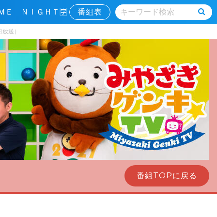
ＭＥ ＮＩＧＨＴ🈑
番組表
日放送）
番組TOPに戻る