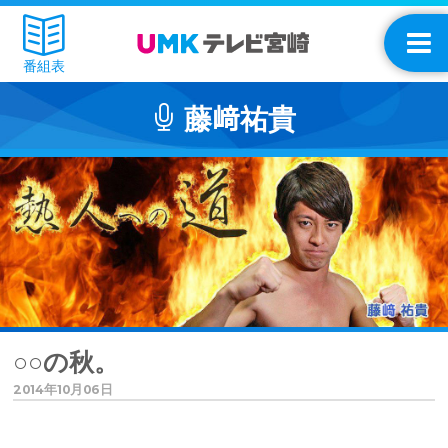
番組表
藤﨑祐貴
○○の秋。
2014年10月06日