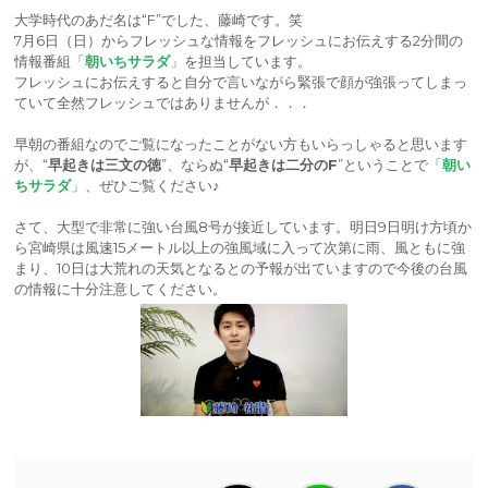
大学時代のあだ名は“F”でした、藤崎です。笑
7月6日（日）からフレッシュな情報をフレッシュにお伝えする2分間の
情報番組「
朝いちサラダ
」を担当しています。
フレッシュにお伝えすると自分で言いながら緊張で顔が強張ってしまっ
ていて全然フレッシュではありませんが．．．
早朝の番組なのでご覧になったことがない方もいらっしゃると思います
が、“
早起きは三文の徳
”、ならぬ“
早起きは二分のF
”ということで「
朝い
ちサラダ
」、ぜひご覧ください♪
さて、大型で非常に強い台風8号が接近しています。明日9日明け方頃か
ら宮崎県は風速15メートル以上の強風域に入って次第に雨、風ともに強
まり、10日は大荒れの天気となるとの予報が出ていますので今後の台風
の情報に十分注意してください。