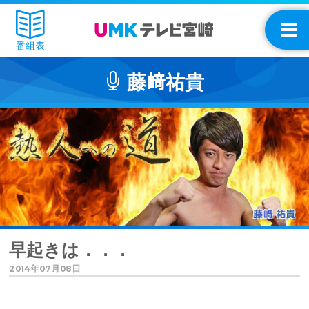
番組表
藤﨑祐貴
早起きは．．．
2014年07月08日