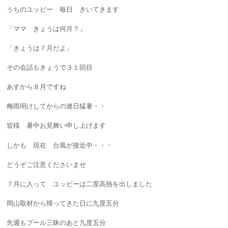
うちのユッピー 毎日 きいてきます
「ママ きょうは何月？」
「きょうは７月だよ」
その会話もきょうで３１回目
あすから８月ですね
梅雨明けしてからの連日猛暑・・
皆様 暑中お見舞い申し上げます
しかも 現在 台風が接近中・・・
どうぞご注意くださいませ
７月に入って ユッピーは二度高熱を出しました
岡山取材から帰ってきた日に九度五分
先週もプール三昧のあと九度五分