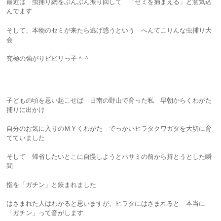
最近は 虫捕り網をぶんぶん振り回して 「セミを捕まえる」と意気込
んでます
そして、本物のセミが来たら逃げ惑うという へんてこりんな虫捕り大
会
究極の強がりビビリっ子＾＾
子どもの頃を思い起こせば 日南の野山で育った私 早朝からくわがた
捕りに出かけ
自分のお気に入りのＭＹくわがた でっかいヒラタクワガタを大切に育
てていました
そして 帰省したいとこに自慢しようとハサミの前から持とうとした瞬
間
指を「ガチン」と鋏まれました
はさまれた人はわかると思いますが、ヒラタにはさまれると 本当に
「ガチン」って音がします