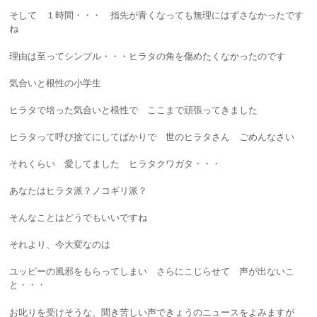
そして １時間・・・ 指先が青くなっても無理にはずさなかったです
ね
理由は至ってシンプル・・・ヒラタの角を傷めたくなかったのです
気合いと根性の小学生
ヒラタで培った気合いと根性で ここまで頑張ってきました
ヒラタって呼び捨てにしてばかりで 世のヒラタさん ごめんなさい
それくらい 愛してました ヒラタクワガタ・・・
あなたはヒラタ派？ノコギリ派？
そんなことはどうでもいいですね
それより、今大変なのは
ユッピーの風邪をもらってしまい さらにこじらせて 声が出ないこ
と・・・
お叱りを受けそうな、聞き苦しい声できょうのニュースをよみますが