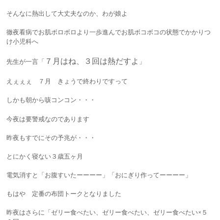
そんなに熱出して大丈夫なのか、わが娘よ
徹夜看病でお肌ボロボロより一歩進んでお肌ボコボコの状態でかかりつ
け小児科へ
７月はね、３回は熱だすよ
先生が一言「
」
えぇぇぇ ７月 きょうで終わりですって
しかも朝から咳コンコン・・・
今夜は要警戒なのであります
昨夜もすでにその予兆が・・・
とにかく寝ない３歳五ヶ月
電気消すと「お腹すいたーーーー」「おにぎり作ってーーーー」
もはや 定番の布団トークとなりました
昨夜はさらに「ゼリー食べたい、ゼリー食べたい、ゼリー食べたい×５