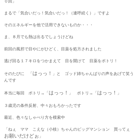
０回」
まるで「気合いだっ！気合いだっ！（連呼続く）」ですよ
そのエネルギーを他で活用できないものか・・・
ま、８月でも熱は出るでしょうけどね
前回の風邪で目やにがひどく、目薬を処方されました
逃げ回る１７キロをつかまえて 目を開けて 目薬をポトリ！
はっっ！
そのたびに 「
」と ゴッド姉ちゃんばりの声をあげて笑う
んです
はっっ！
はっっ！
本当に毎回 ポトリ→「
」 ポトリ→「
」
３歳児の条件反射、中々おもろかったです
最近、色々なしゃべり方を模索中
「ねぇ ママ こえな（小枝）ちゃんのビッグマンション 買ってぇ
お願いだけどぉ
」