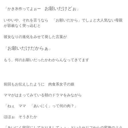
お願いだけどぉ
「かき氷作ってよぉー
」
いやいや、それを言うなら 「お願いだから」でしょと大人気ない母親
が容赦なく突っ込むと
彼女なりの進化をみせて発した言葉が
お願いだけだからぁ
「
」
もう、何のお願いだったかわからんなってきてます
前回もお伝えしたように 肉食系女子の娘
ママがはまってみている朝のドラマをみながら
「ねぇ ママ 「あいにく」って何の肉？」
ほほぉ そうきたか
「あいにく留守にしておりまして・・」というセリフからの変換のよう