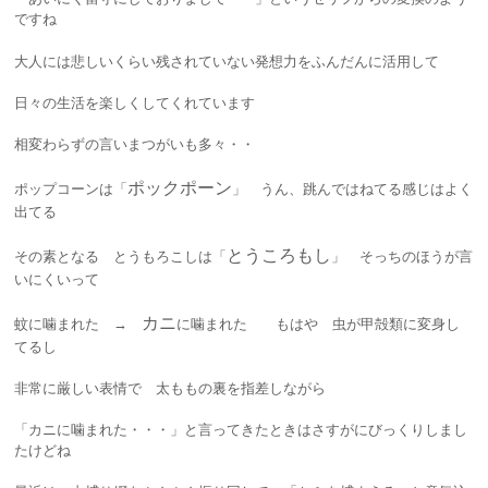
ですね
大人には悲しいくらい残されていない発想力をふんだんに活用して
日々の生活を楽しくしてくれています
相変わらずの言いまつがいも多々・・
ポックポーン
ポップコーンは「
」 うん、跳んではねてる感じはよく
出てる
とうころもし
その素となる とうもろこしは「
」 そっちのほうが言
いにくいって
カニ
蚊に噛まれた →
に噛まれた もはや 虫が甲殻類に変身し
てるし
非常に厳しい表情で 太ももの裏を指差しながら
「カニに噛まれた・・・」と言ってきたときはさすがにびっくりしまし
たけどね