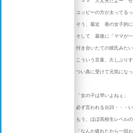
「ママ 大丈夫だよー 
ユッピーの方が太ってる
そう、最近 巷の女子的
そして 最後に「ママが
付き合いたての彼氏みた
こういう言葉、久しぶり
つい真に受けて元気にな
「女の子は早いよねぇ」
必ず言われる台詞・・・
もう、ほぼ高校生レベル
「なんか疲れたから一回