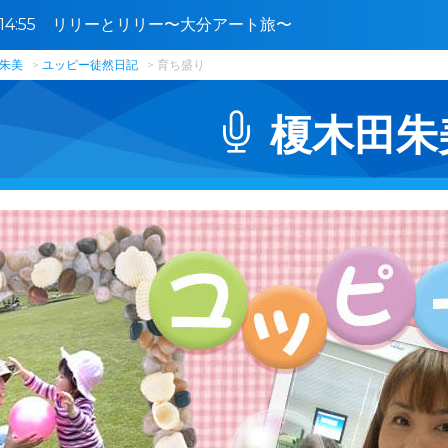
0〜14:55 リリーとリリー〜大分アート旅〜
朱美
ユッピー徒然日記
育ち盛り
榎木田朱