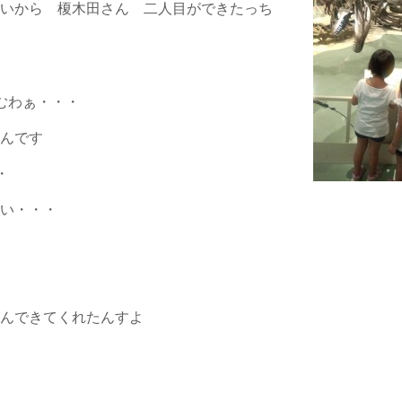
合いから 榎木田さん 二人目ができたっち
」
むわぁ・・・
なんです
・
重い・・・
運んできてくれたんすよ