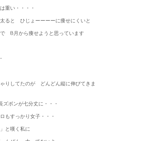
実は重い・・・・
で太ると ひじょーーーーに痩せにくいと
で 8月から痩せようと思っています
・
ちゃりしてたのが どんどん縦に伸びてきま
長ズボンが七分丈に・・・
コロもすっかり女子・・・
ー」と嘆く私に