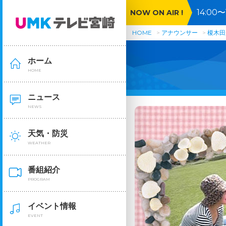
14:0
NOW ON AIR !
HOME
アナウンサー
榎木田
ホーム
HOME
ニュース
NEWS
天気・防災
WEATHER
番組紹介
PROGRAM
イベント情報
EVENT