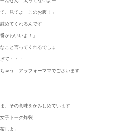
ぜーんぜん 太ってないよー
って、見てよ このお腹！」
に慰めてくれるんです
一番かわいいよ！」
いなこと言ってくれるでしょ
すぎて・・・
っちゃう アラフォーママでございます
いま、その意味をかみしめています
の女子トーク炸裂
お茶しよ」