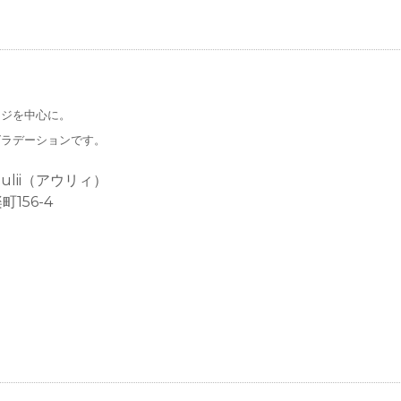
ンジを中心に。
グラデーションです。
 aulii（アウリィ）
156-4