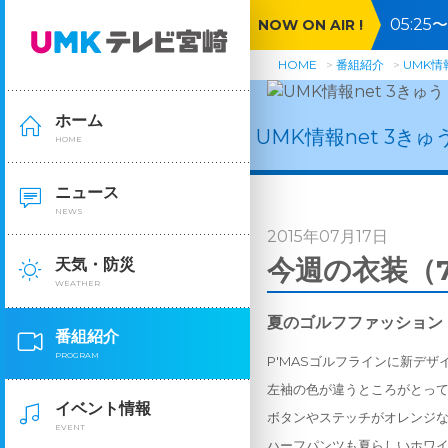
05:2
NOW ON AIR !
HOME
番組紹介
UMK情報
ホーム
UMK情報net 3きゅ
HOME
ニュース
NEWS
2015年07月17日
今週の衣装（7
天気・防災
WEATHER
夏のゴルフファッション
番組紹介
PROGRAM
P'MASゴルフラインに新デザ
左袖の色が違うところがとっ
イベント情報
ボタンやステッチがオレンジ
EVENT
ハーフパンツも夏らしいホワ