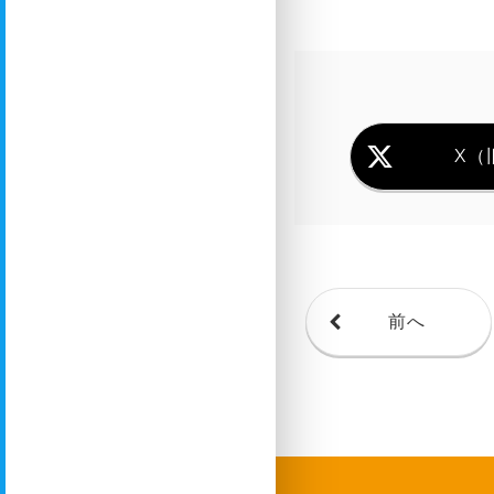
X（旧
前へ