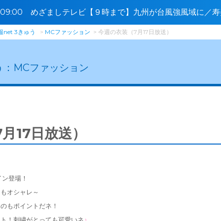
5〜09:00 めざましテレビ【９時まで】九州が台風強風域に／
net 3きゅう
MCファッション
今週の衣装（7月17日放送）
う：
MCファッション
月17日放送）
イン登場！
てもオシャレ～
なのもポイントだネ！
イト！
刺繍がとっても可愛いネ
♪