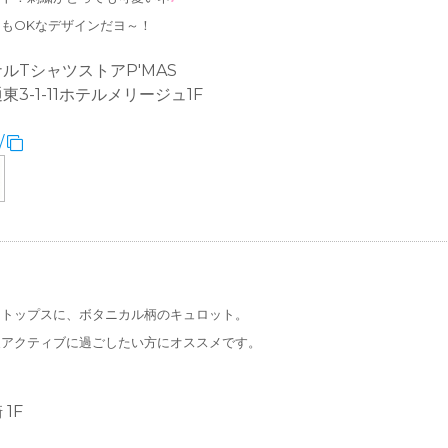
もOKなデザインだヨ～！
ルTシャツストアP'MAS
3-1-11ホテルメリージュ1F
/
なトップスに、ボタニカル柄のキュロット。
夏アクティブに過ごしたい方にオススメです。
1F