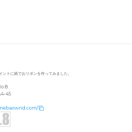
イントに紙でおリボンを作ってみました。
o.8
-45
.amebaownd.com/