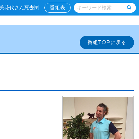
寿美花代さん死去🈓
番組表
番組TOPに戻る