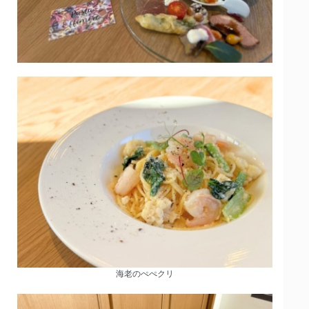
海老のぺぺクリ