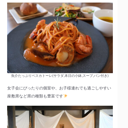
魚介たっぷりペスカトーレ(サラダ,本日の小鉢,スープ,パン付き)
女子会にぴったりの個室や、お子様連れでも過ごしやすい
座敷席など席の種類も豊富です