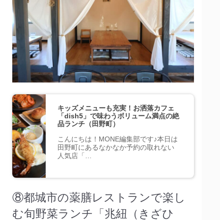
キッズメニューも充実！お洒落カフェ
「dish5」で味わうボリューム満点の絶
品ランチ（田野町）
こんにちは！MONE編集部です♪本日は
田野町にあるなかなか予約の取れない
人気店「…
⑧都城市の薬膳レストランで楽し
む旬野菜ランチ「兆紐（きざひ