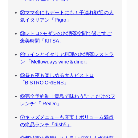
②ママ会にもデートにも！子連れ歓迎の人
気イタリアン「Pigro」
③レトロ×モダンのお洒落空間で過ごすご
褒美時間「KITSA」
④ワインとイタリア料理のお洒落レストラ
ン 「Mellowdays wine＆diner」
⑤昼も夜も楽しめる大人ビストロ
「BISTRO ORIENS」
⑥完全予約制！青島で味わう“ここだけのフ
レンチ”「:Re/Do」
⑦キッズメニューも充実！ボリューム満点
の絶品ランチ「dish5」