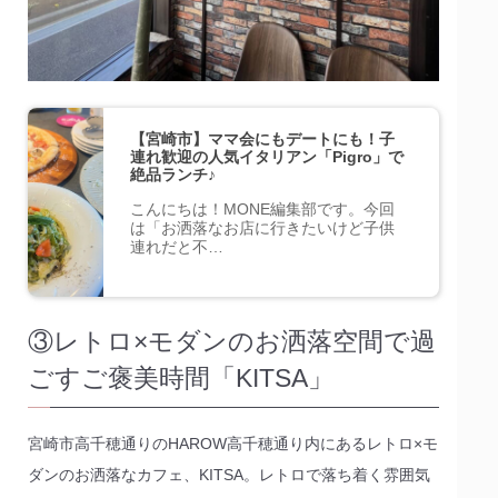
【宮崎市】ママ会にもデートにも！子
連れ歓迎の人気イタリアン「Pigro」で
絶品ランチ♪
こんにちは！MONE編集部です。今回
は「お洒落なお店に行きたいけど子供
連れだと不…
③レトロ×モダンのお洒落空間で過
ごすご褒美時間「KITSA」
宮崎市高千穂通りのHAROW高千穂通り内にあるレトロ×モ
ダンのお洒落なカフェ、KITSA。レトロで落ち着く雰囲気