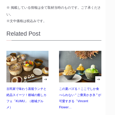
※ 掲載している情報は全て取材当時のものです。ご了承くださ
い。
※文中価格は税込みです。
Related Post
古民家で味わう蒸籠ランチと
この夏バズる！ここでしか食
絶品スイーツ！都城の癒しカ
べられない “ ご褒美かき氷 " が
フェ「KUMU」（都城グル
可愛すぎる「Vincent
メ）
Flower…