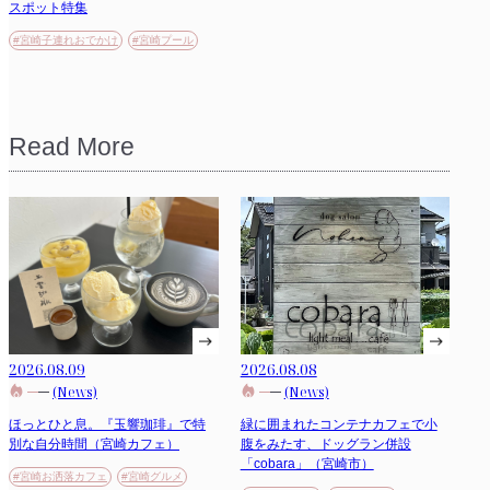
スポット特集
#宮崎子連れおでかけ
#宮崎プール
Read More
2026.08.09
2026.08.08
(News)
(News)
ほっとひと息。『玉響珈琲』で特
緑に囲まれたコンテナカフェで小
別な自分時間（宮崎カフェ）
腹をみたす、ドッグラン併設
「cobara」（宮崎市）
#宮崎お洒落カフェ
#宮崎グルメ