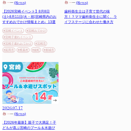
(News)
(News)
【2026宮崎イベント】8月8日
歯科衛生士は子育て世代の味
(土)-8月11日(火・祝)宮崎県内のお
方！？ママ歯科衛生士に聞く、ラ
すすめおでかけ情報まとめ♩13選
イフステージに合わせた働き方
#宮崎イベント
#宮崎おでかけ
#宮崎子連れイベント
#宮崎子連れおでかけ
#宮崎市
#延岡市
#椎葉村
#綾町
#都城市
2026.07.17
(News)
【2026年最新】親子で大満足！子
どもが喜ぶ宮崎のプール＆水遊び