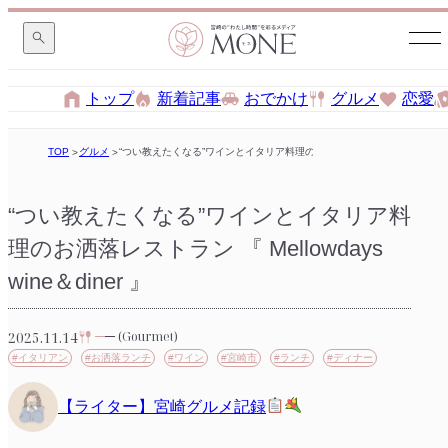
トップ
新着記事
おでかけ
グルメ
恋愛
TOP
グルメ
“つい教えたくなる”ワインとイタリア料理のお洒落レストラン 『 Mellowdays 
“つい教えたくなる”ワインとイタリア料
理のお洒落レストラン 『 Mellowdays
wine＆diner 』
2025.11.14
(Gourmet)
#イタリアン
#お洒落ランチ
#ワイン
#宮崎市
#ランチ
#ディナー
【ライター】宮崎グルメ記録