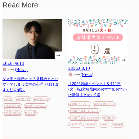
Read More
2026.08.10
2026.08.10
(News)
(News)
ダメ男の特徴とは？見極め方とハ
【2026宮崎イベント】8月11日
マってしまう女性の心理・抜け出
(火・祝)宮崎県内のおすすめおでか
す方法を解説
け情報まとめ♩9選
#恋愛
#男性心理
#恋愛心理
#宮崎イベント
#宮崎おでかけ
#地雷系彼氏
#彼氏との悩み
#宮崎子連れイベント
#恋愛の悩み
#ダメ男
#宮崎子連れおでかけ
#宮崎市
#延岡市
#椎葉村
#綾町
#都城市