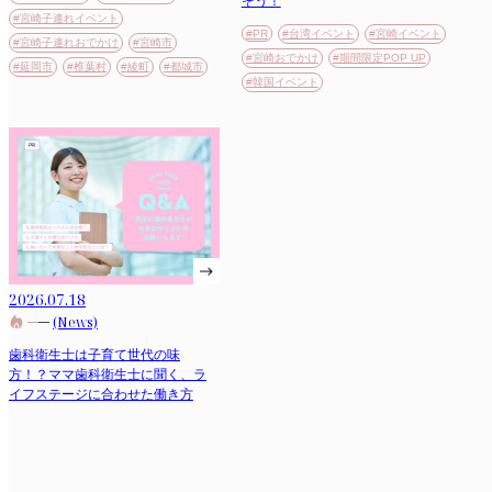
そう！
#宮崎子連れイベント
#PR
#台湾イベント
#宮崎イベント
#宮崎子連れおでかけ
#宮崎市
#宮崎おでかけ
#期間限定POP UP
#延岡市
#椎葉村
#綾町
#都城市
#韓国イベント
2026.07.18
(News)
歯科衛生士は子育て世代の味
方！？ママ歯科衛生士に聞く、ラ
イフステージに合わせた働き方