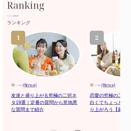
Ranking
ランキング
(News)
(News)
恋愛の究極の二択
友達と盛り上がる究極の二択ネ
白くてちょっと際
タ19選｜定番の質問から意地悪
り上がろう【最新2
な質問まで紹介