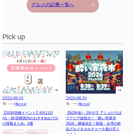
グルメの記事一覧へ
Pick up
2026.08.10
2026.08.10
(News)
(News)
【8/28(金)・29(土)】アミュひろば
【2026宮崎イベント】8月11日
でアジア旅気分！「酔い宵夜市
(火・祝)宮崎県内のおすすめおでか
2026」開催決定！韓国・台湾の絶
け情報まとめ♩9選
品グルメ＆カルチャーを遊び尽く
#宮崎イベント
#宮崎おでかけ