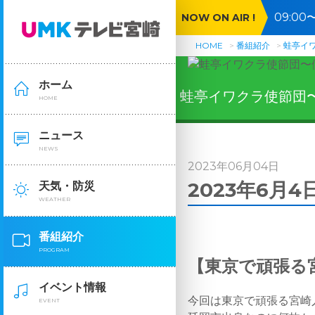
09:0
NOW ON AIR !
お盆直
HOME
番組紹介
蛙亭イ
ホーム
蛙亭イワクラ使節団
HOME
ニュース
NEWS
2023年06月04日
2023年6月4
天気・防災
WEATHER
番組紹介
PROGRAM
【東京で頑張る
イベント情報
今回は東京で頑張る宮崎
EVENT