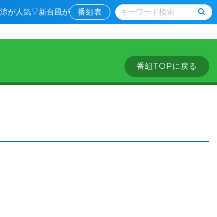
津の涼が人気▽新台風が
番組表
番組TOPに戻る