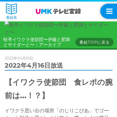
番組表
蛙亭イワクラ使節団〜伊藤と肥満
番組TOPに戻る
とサイダーと〜：アーカイブ
2022年04月19日
2022年4月16日放送
【イワクラ使節団 食レポの腕
前は...！？】
イワクラ思い出の場所「のじりこぴあ」でゴー