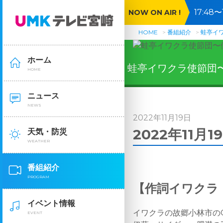
17:4
NOW ON AIR !
語る▼
HOME
番組紹介
蛙亭イ
ホーム
蛙亭イワクラ使節団
HOME
ニュース
NEWS
2022年11月19日
2022年11月
天気・防災
WEATHER
番組紹介
PROGRAM
【作詞イワクラ
イベント情報
イワクラの故郷小林市の
EVENT