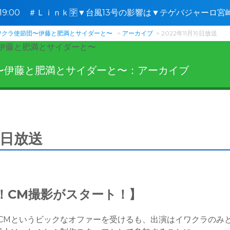
8〜19:00 ＃Ｌｉｎｋ🈑▼台風13号の影響は▼テゲバジャーロ
花の日
ワクラ使節団〜伊藤と肥満とサイダーと〜
アーカイブ
2022年11月19日放送
〜伊藤と肥満とサイダーと〜：アーカイブ
19日放送
！CM撮影がスタート！】
CMというビックなオファーを受けるも、出演はイワクラのみ