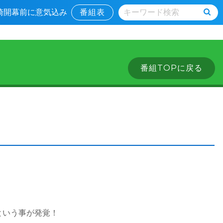
宮崎開幕前に意気込み
番組表
番組TOPに戻る
という事が発覚！