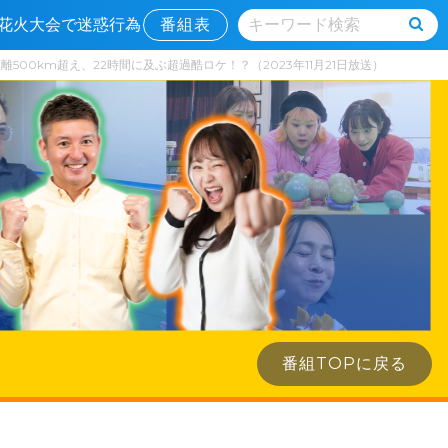
？▼花火大会で迷惑行為
番組表
00km超え、22時間に及ぶ超過酷ロケ！？（2023年11月21日放送）
番組TOPに戻る