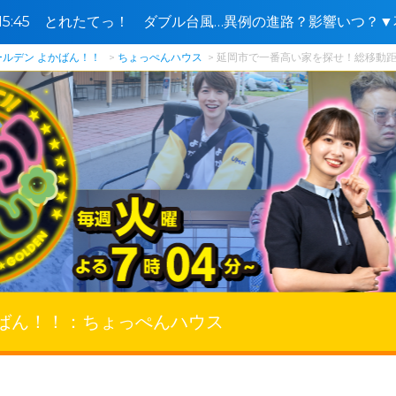
0〜15:45 とれたてっ！ ダブル台風…異例の進路？影響いつ
🈓
ールデン よかばん！！
ちょっぺんハウス
延岡市で一番高い家を探せ！総移動距離5
ばん！！：
ちょっぺんハウス