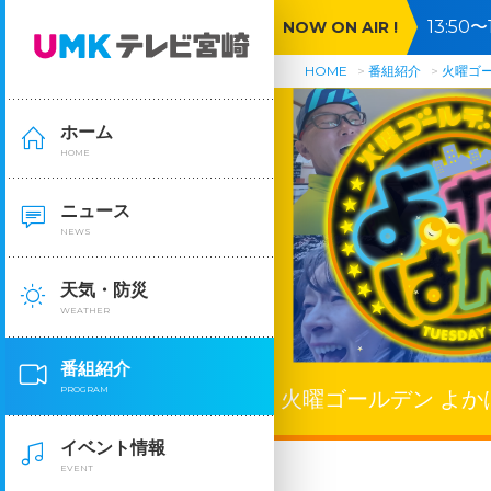
13:5
NOW ON AIR !
が横行
HOME
番組紹介
火曜ゴ
ホーム
HOME
ニュース
NEWS
天気・防災
WEATHER
番組紹介
PROGRAM
火曜ゴールデン よか
イベント情報
EVENT