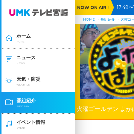
17:4
NOW ON AIR !
メ
HOME
番組紹介
火曜ゴ
ホーム
HOME
ニュース
NEWS
天気・防災
WEATHER
番組紹介
PROGRAM
火曜ゴールデン よか
イベント情報
EVENT