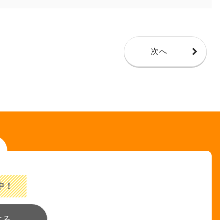
次へ
中！
する