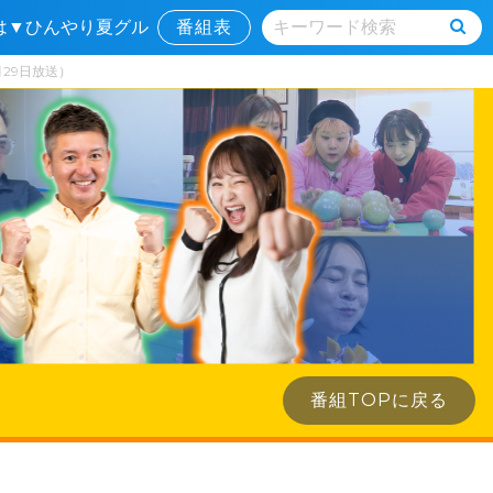
場は▼ひんやり夏グル
番組表
月29日放送）
番組TOPに戻る