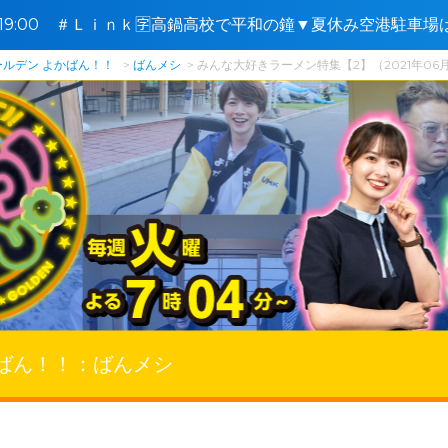
8〜19:00 ＃Ｌｉｎｋ🈑高鍋高校で平和の鐘▼夏休み空港駐車
ールデン よかばん！！
ばんメシ
みんな大好きラーメン特集【2】（2021年06
ばん！！：
ばんメシ