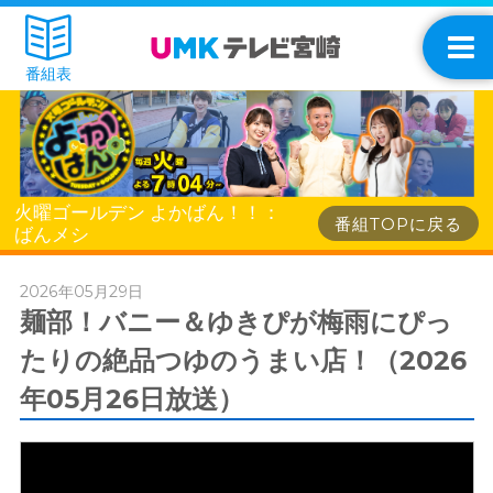
番組表
火曜ゴールデン よかばん！！：
番組TOPに戻る
ばんメシ
2026年05月29日
麺部！バニー＆ゆきぴが梅雨にぴっ
たりの絶品つゆのうまい店！（2026
年05月26日放送）