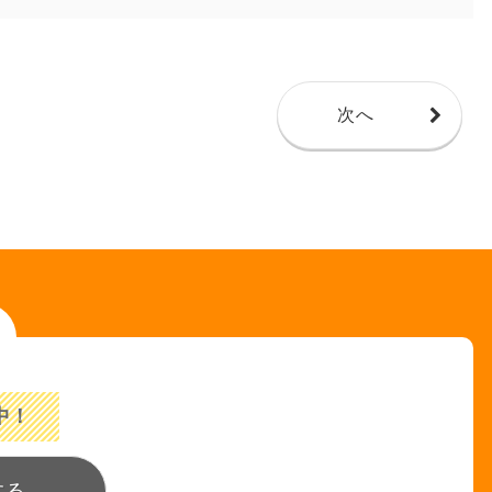
次へ
中！
する