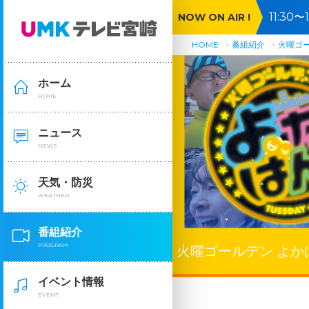
11:3
NOW ON AIR !
HOME
番組紹介
火曜ゴ
ホーム
HOME
ニュース
NEWS
天気・防災
WEATHER
番組紹介
PROGRAM
火曜ゴールデン よか
イベント情報
EVENT