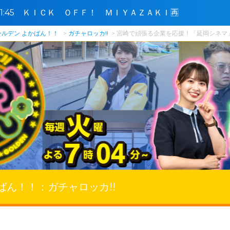
0〜11:45 ＫＩＣＫ ＯＦＦ！ ＭＩＹＡＺＡＫＩ🈞
ールデン よかばん！！
ガチャロッカ!!
宮崎で頑張る企業を応援！「延岡シネマ」（
ばん！！：
ガチャロッカ!!