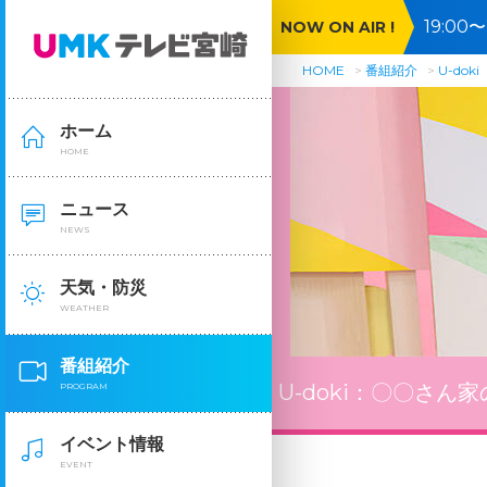
19:0
NOW ON AIR !
間ＳＰ
HOME
番組紹介
U-doki
ホーム
HOME
ニュース
NEWS
天気・防災
WEATHER
番組紹介
U-doki：
〇〇さん家
PROGRAM
イベント情報
EVENT