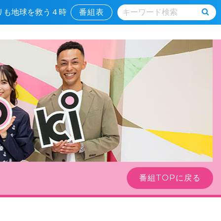
キリも地球を救う４時
番組表
）
番組TOPに戻る