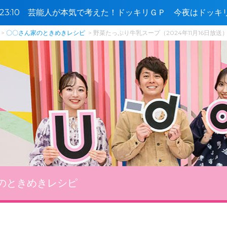
0〜23:10 芸能人が本気で考えた！ドッキリＧＰ 今夜はドッ
🈓
〇〇さん家のときめきレシピ
野菜たっぷり牛乳スープ（2024年11月16日放送
のときめきレシピ