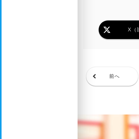
X（旧
前へ