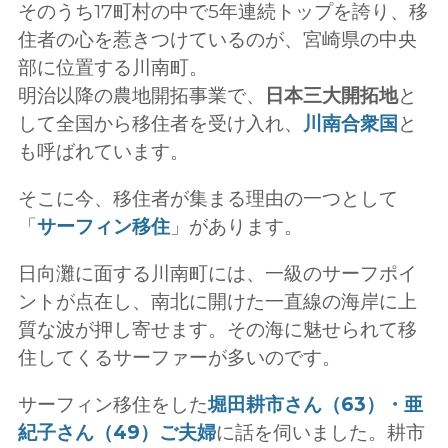
そのうち17町村の中で5年連続トップを誇り、移
住者の心を惹きつけているのが、宮崎県の中央
部に位置する川南町。
明治以降の農地開拓事業で、
日本三大開拓地
と
して全国から移住者を受け入れ、
川南合衆国
と
も呼ばれています。
そこに今、移住者が集まる理由の一つとして
「
サーフィン移住
」があります。
日向灘に面する川南町には、一級のサーフポイ
ントが点在し、南北に開けた一直線の海岸に上
質な波が押し寄せます。その海に魅せられて移
住してくるサーファーが多いのです。
サーフィン移住をした
堀田耕市さん（63）・亜
紀子さん（49）ご夫婦
に話を伺いました。耕市