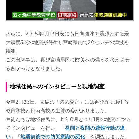
さらに、2025年1月13日夜にも日向灘沖を震源とする最
大震度5弱の地震が発生し宮崎県内で20センチの津波を
観測。
この出来事は、再び宮崎県民に防災への備えを考えさせ
るきかっけとなりました。
地域住民へのインタビューと現地調査
今年2月23日、青島の「渚の交番」には再び五ヶ瀬中等
教育学校と日南高校の生徒の姿がありました。
生徒たちは地域住民に、昨年8月と今年1月の地震につい
てインタビューを行い、「
昼間と夜間の避難行動の違
い
」「
地震前後での防災意識の変化
」を調査しました。