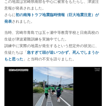
この地震は宮崎県南部を中心に被害をもたらし、津波注
意報が発表されました。
さらに
初の南海トラフ地震臨時情報（巨大地震注意）が
発表
されました。
当時、宮崎市青島では五ヶ瀬中等教育学校と日南高校の
生徒が津波避難訓練を実施中でした。
訓練中に実際の地震が発生するという想定外の状況に、
生徒たちは「
急すぎて頭が追いつかず、死んでしまうか
もと思った
」と当時の不安を語りました。