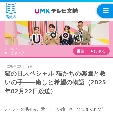
番組表
U-doki：
番組TOPに戻る
ゆーどきスタイル
2025年02月24日
猫の日スペシャル 猫たちの楽園と救
いの手――癒しと希望の物語（2025
年02月22日放送）
ふわふわの毛並み、愛くるしい瞳、そして気まぐれな仕