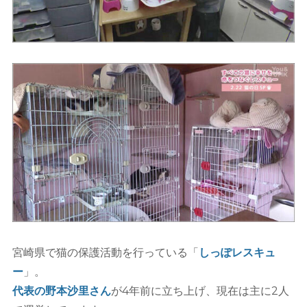
宮崎県で猫の保護活動を行っている「
しっぽレスキュ
ー
」。
代表の野本沙里さん
が4年前に立ち上げ、現在は主に2人