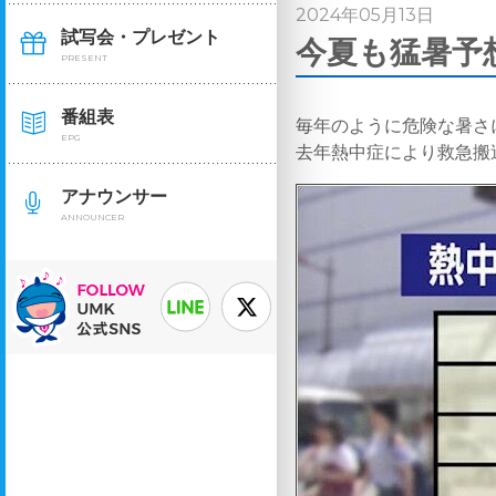
2024年05月13日
試写会・プレゼント
今夏も猛暑予想
PRESENT
番組表
毎年のように危険な暑さ
EPG
去年熱中症により救急搬
アナウンサー
ANNOUNCER