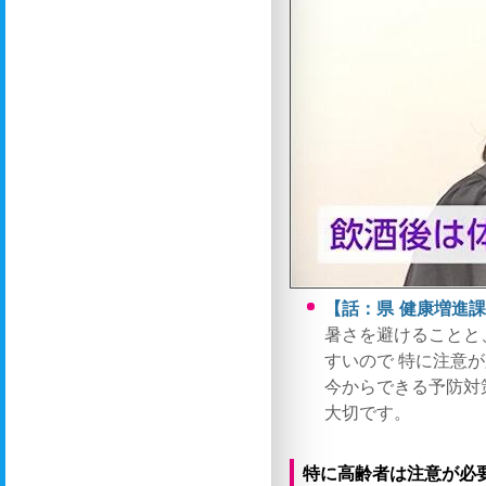
【話：県 健康増進
暑さを避けることと
すいので 特に注意
今からできる予防対
大切です。
特に高齢者は注意が必