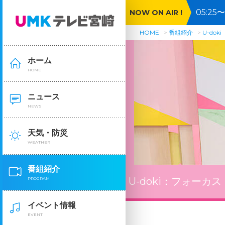
05:2
NOW ON AIR !
🈓
HOME
番組紹介
U-doki
ホーム
HOME
ニュース
NEWS
天気・防災
WEATHER
番組紹介
U-doki：
フォーカス
PROGRAM
イベント情報
EVENT