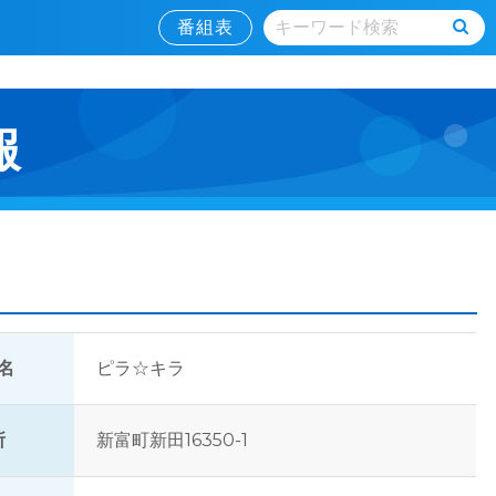
番組表
報
名
ピラ☆キラ
所
新富町新田16350-1