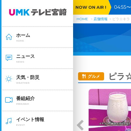
04:5
NOW ON AIR !
HOME
店舗情報
ピラ☆キラ
ホーム
HOME
ニュース
NEWS
ピラ
グルメ
天気・防災
WEATHER
番組紹介
PROGRAM
イベント情報
EVENT