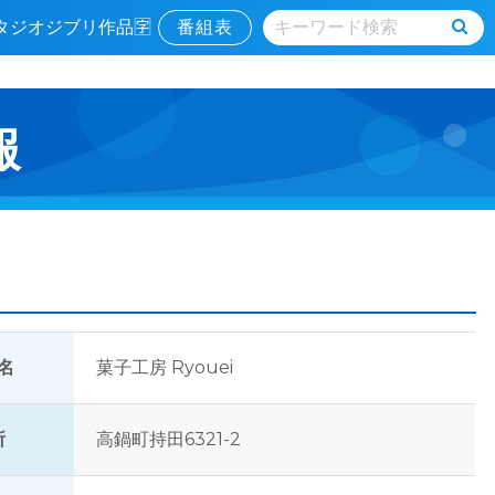
タジオジブリ作品🈑
番組表
報
名
菓子工房 Ryouei
所
高鍋町持田6321-2