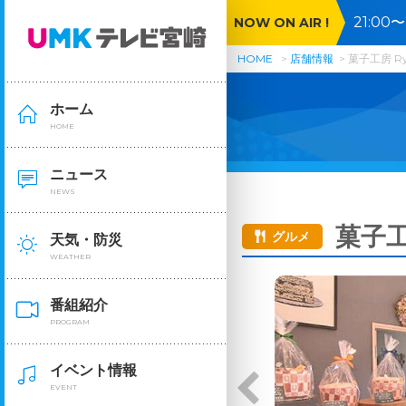
21:0
NOW ON AIR !
🈕🈓
HOME
店舗情報
菓子工房 Ry
ホーム
HOME
ニュース
NEWS
菓子工
グルメ
天気・防災
WEATHER
番組紹介
PROGRAM
イベント情報
EVENT