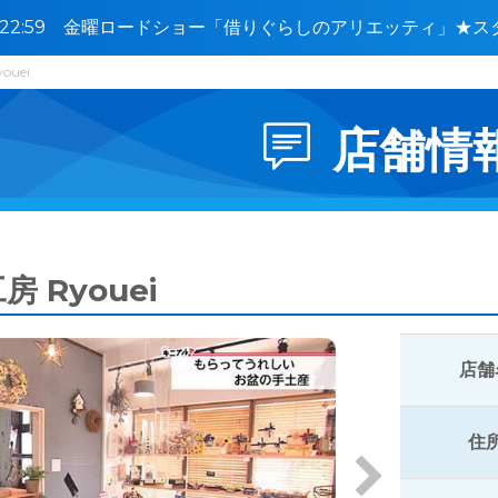
0〜22:59 金曜ロードショー「借りぐらしのアリエッティ」★ス
ouei
店舗情
房 Ryouei
店舗
住