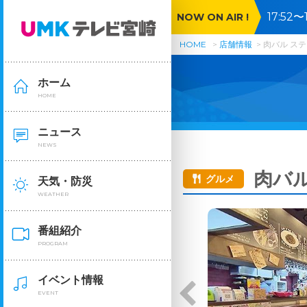
17:5
NOW ON AIR !
ジャパ
HOME
店舗情報
肉バル ステ
ホーム
HOME
ニュース
NEWS
肉バル
グルメ
天気・防災
WEATHER
番組紹介
PROGRAM
イベント情報
EVENT