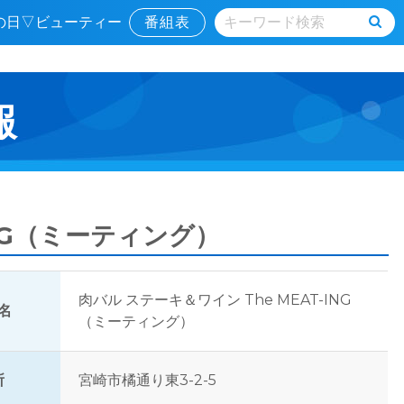
んの日▽ビューティー
番組表
報
ING（ミーティング）
肉バル ステーキ＆ワイン The MEAT-ING
名
（ミーティング）
所
宮崎市橘通り東3-2-5