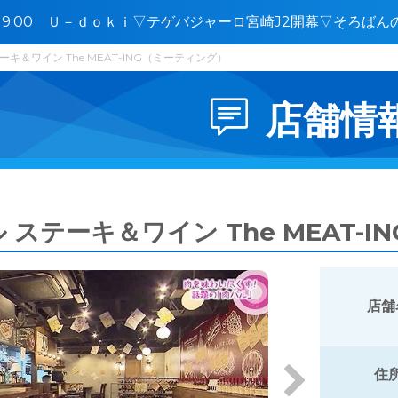
2〜19:00 Ｕ－ｄｏｋｉ▽テゲバジャーロ宮崎J2開幕▽そろば
ン宮崎
ーキ＆ワイン The MEAT-ING（ミーティング）
店舗情
 ステーキ＆ワイン The MEAT-
店舗
住