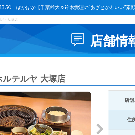
0〜13:50 ぽかぽか【千葉雄大＆鈴木愛理の“あざとかわいい”
】🈑
ルヤ 大塚店
店舗情
ホルテルヤ 大塚店
店舗
住