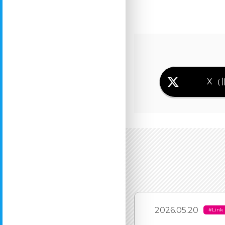
X（旧
2026.05.20
#Link