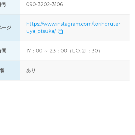
番号
090-3202-3106
https://www.instagram.com/torihoruter
ページ
uya_otsuka/
時間
17：00 ～ 23：00（L.O. 21：30）
場
あり