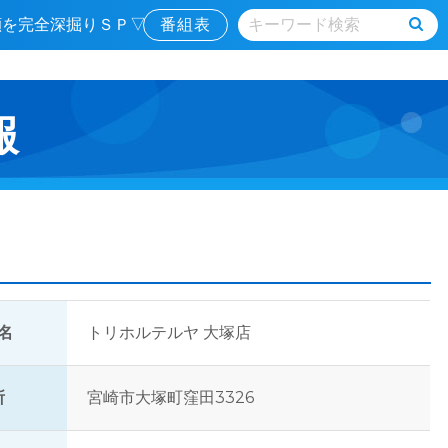
素顔を完全深掘りＳＰ▽
番組表
報
名
トリホルテルヤ 大塚店
所
宮崎市大塚町窪田3326