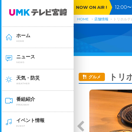
12:0
NOW ON AIR !
投扇興
HOME
店舗情報
トリホルテ
ホーム
HOME
ニュース
NEWS
トリ
グルメ
天気・防災
WEATHER
番組紹介
PROGRAM
イベント情報
EVENT