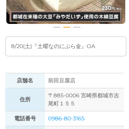
8/20(土)『土曜なのにぶら金』OA
店舗名
前田豆腐店
〒885-0006 宮崎県都城市吉
住所
尾町１５５
電話番号
0986-80-3165