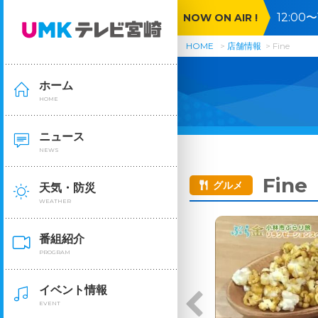
12:0
NOW ON AIR !
投扇興
HOME
店舗情報
Fine
ホーム
HOME
ニュース
NEWS
Fine
グルメ
天気・防災
WEATHER
番組紹介
PROGRAM
イベント情報
EVENT