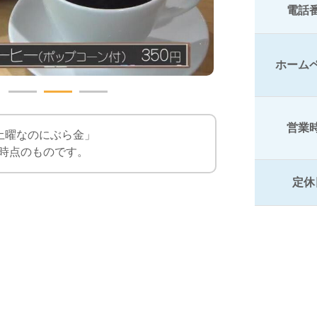
電話
ホーム
営業
「土曜なのにぶら金」
時点のものです。
定休