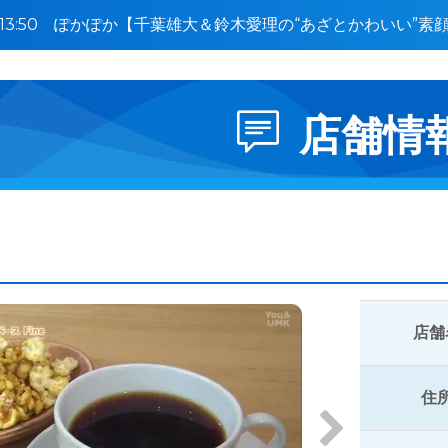
0〜13:50 ぽかぽか【千葉雄大＆鈴木愛理の“あざとかわいい”
】🈑
店舗情
店舗
住