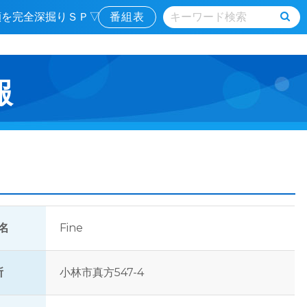
素顔を完全深掘りＳＰ▽
番組表
報
名
Fine
所
小林市真方547-4