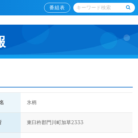
番組表
報
名
氷柄
所
東臼杵郡門川町加草2333