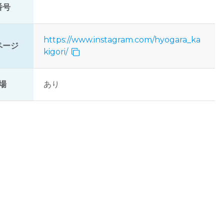
番号
https://www.instagram.com/hyogara_ka
ページ
kigori/
場
あり