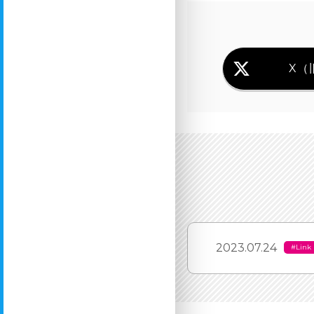
X（旧
2023.07.24
#Link