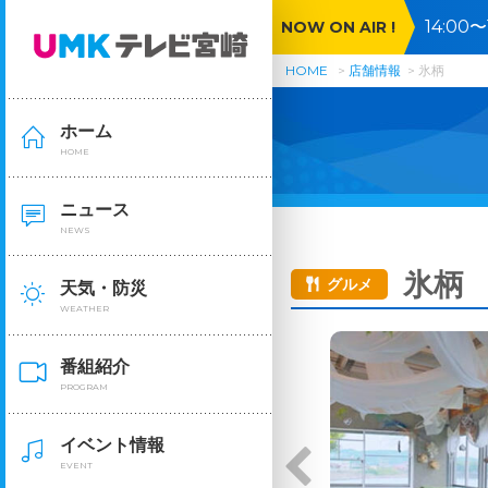
14:0
NOW ON AIR !
HOME
店舗情報
氷柄
ホーム
HOME
ニュース
NEWS
氷柄
グルメ
天気・防災
WEATHER
番組紹介
PROGRAM
イベント情報
EVENT