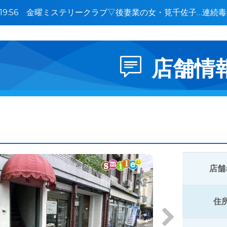
0〜19:56 金曜ミステリークラブ▽後妻業の女・筧千佐子…連
激白🈑
店舗情
店舗
住