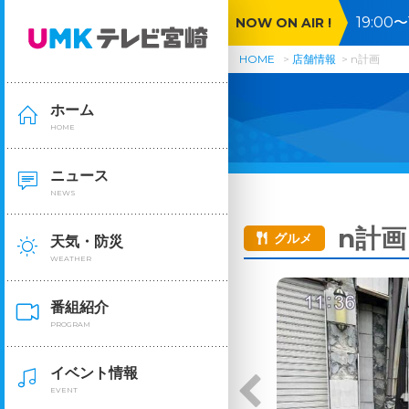
19:0
NOW ON AIR !
記者が
HOME
店舗情報
n計画
ホーム
HOME
ニュース
NEWS
n計画
グルメ
天気・防災
WEATHER
番組紹介
PROGRAM
イベント情報
EVENT