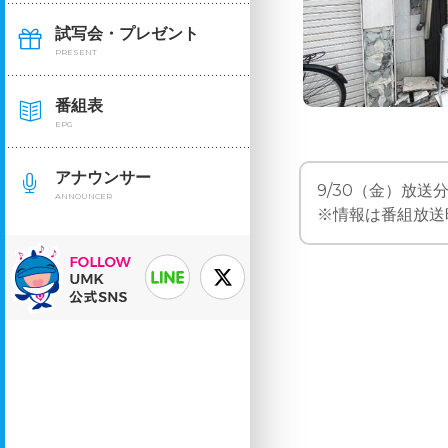
試写会・プレゼント
PRESENT
番組表
EPG
アナウンサー
9/30（金）放送分「
ANNOUNCER
※情報は番組放送