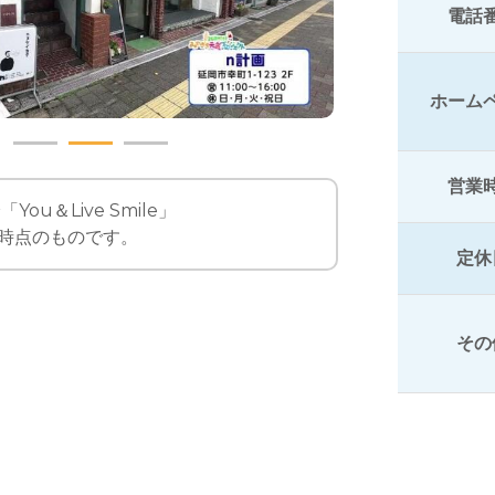
電話
ホーム
営業
You＆Live Smile」
時点のものです。
定休
その