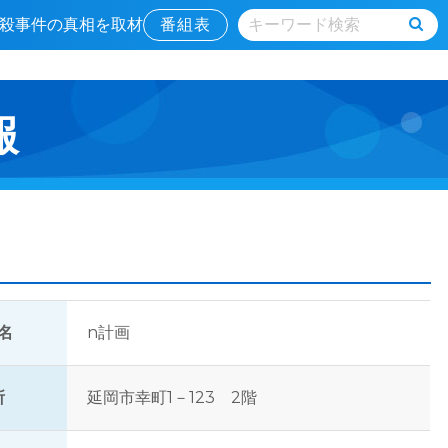
続毒殺事件の真相を取材
番組表
報
名
n計画
所
延岡市幸町1－123 2階