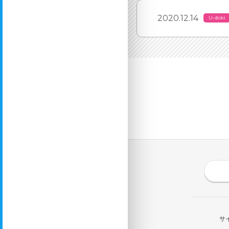
2020.12.14
U-doki
サ