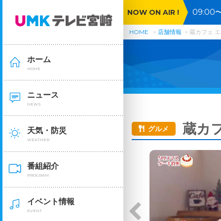
09:0
NOW ON AIR !
お盆直
HOME
店舗情報
蔵カフェ 
ホーム
HOME
ニュース
NEWS
蔵カ
グルメ
天気・防災
WEATHER
番組紹介
PROGRAM
イベント情報
EVENT