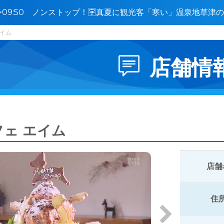
0〜09:50 ノンストップ！🈑真夏に観光客「寒い」温泉地草
撃か
エイム
店舗情
フェ エイム
店舗
住