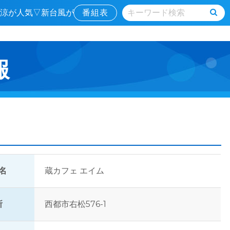
津の涼が人気▽新台風が
番組表
報
名
蔵カフェ エイム
所
西都市右松576-1