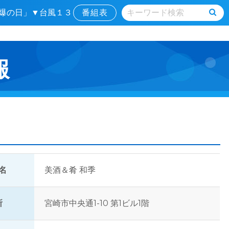
原爆の日」▼台風１３
番組表
報
名
美酒＆肴 和季
所
宮崎市中央通1-10 第1ビル1階