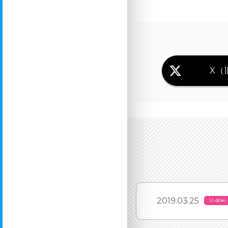
X（旧
2019.03.25
U-doki