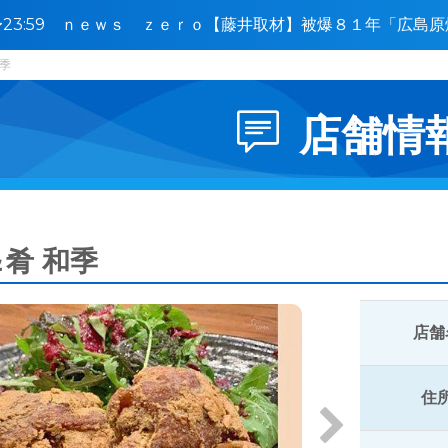
0〜23:59 ｎｅｗｓ ｚｅｒｏ【藤井取材】被爆８１年「広島
に接近🈑
和季
店舗情
肴 和季
店舗
住