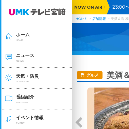
23:0
NOW ON AIR !
号沖縄
HOME
店舗情報
美酒＆肴 
ホーム
HOME
ニュース
NEWS
美酒＆
グルメ
天気・防災
WEATHER
番組紹介
PROGRAM
イベント情報
EVENT