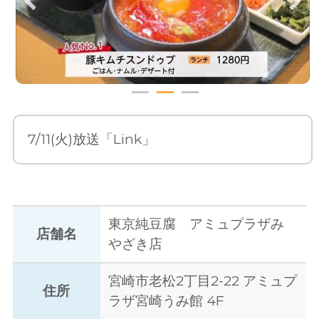
7/11(火)放送「Link」
東京純豆腐 アミュプラザみ
店舗名
やざき店
宮崎市老松2丁目2-22 アミュプ
住所
ラザ宮崎うみ館 4F