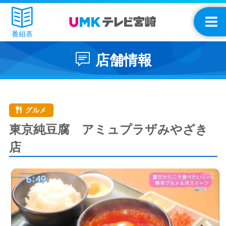
番組表
店舗情報
グルメ
東京純豆腐 アミュプラザみやざき
店