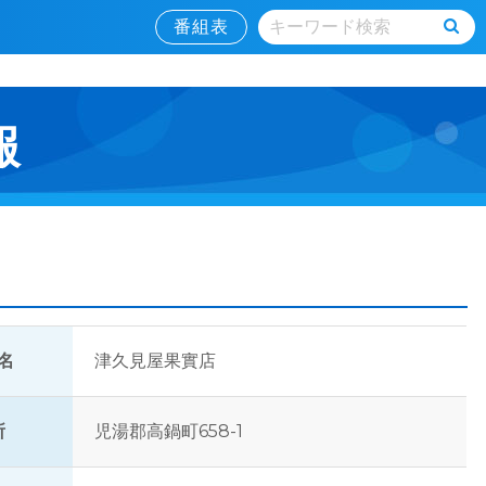
番組表
報
名
津久見屋果實店
所
児湯郡高鍋町658-1