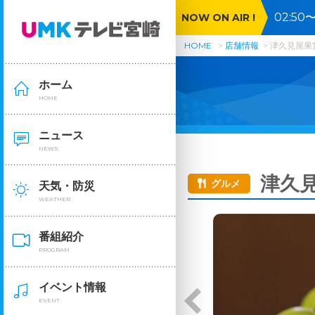
02:5
NOW ON AIR !
HOME
店舗情報
津久見屋果
ホーム
HOME
ニュース
NEWS
津久
グルメ
天気・防災
WEATHER
番組紹介
PROGRAM
イベント情報
EVENT