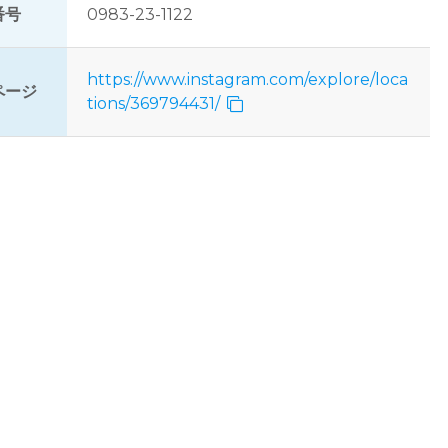
番号
0983-23-1122
https://www.instagram.com/explore/loca
ページ
tions/369794431/