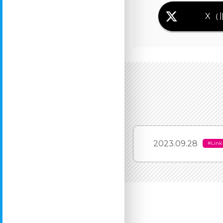
X（旧
2023.09.28
#Link