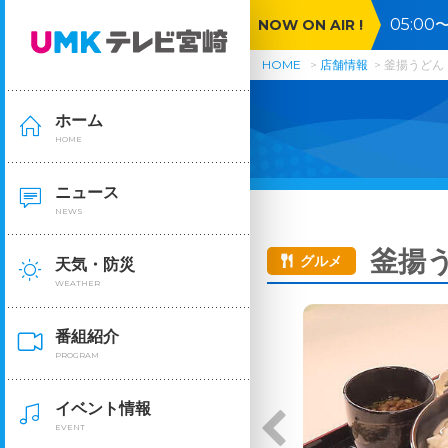
05:0
NOW ON AIR !
HOME
店舗情報
釜揚うどん
ホーム
HOME
ニュース
NEWS
釜揚
グルメ
天気・防災
WEATHER
番組紹介
PROGRAM
イベント情報
EVENT