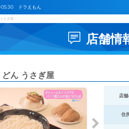
0〜05:30 ドラえもん
 うさぎ屋
店舗情
うどん うさぎ屋
店舗
住