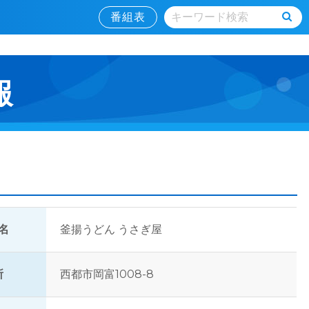
番組表
報
名
釜揚うどん うさぎ屋
所
西都市岡富1008-8