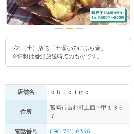
1/21（土）放送「土曜なのにぶら金」
※情報は番組放送時点のものです。
店舗名
ｏｈ！ｏｉｍｏ
宮崎市吉村町上西中甲１３６
住所
７
電話番号
090-7511-8346