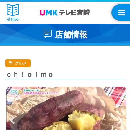
番組表
店舗情報
グルメ
ｏｈ！ｏｉｍｏ