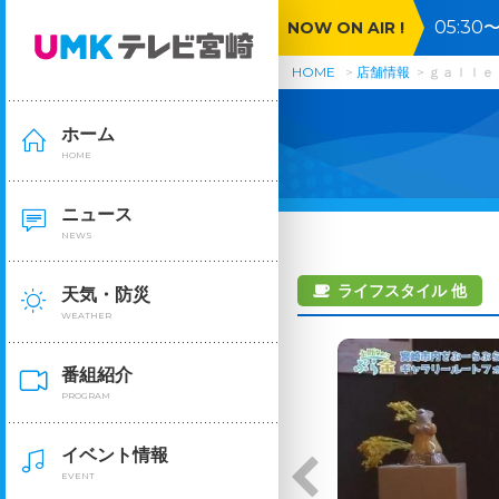
05:3
NOW ON AIR !
んソン
HOME
店舗情報
ｇａｌｌｅ
ホーム
HOME
ニュース
NEWS
ライフスタイル 他
天気・防災
WEATHER
番組紹介
PROGRAM
イベント情報
EVENT