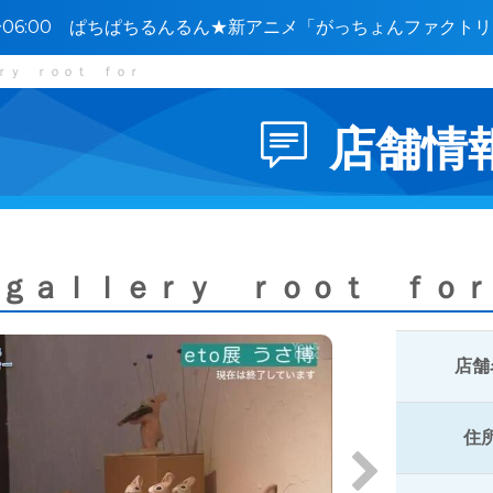
0〜06:00 ぱちぱちるんるん★新アニメ「がっちょんファクト
グ」他🈑
ｒｙ ｒｏｏｔ ｆｏｒ
店舗情
ｇａｌｌｅｒｙ ｒｏｏｔ ｆｏｒ
店舗
住