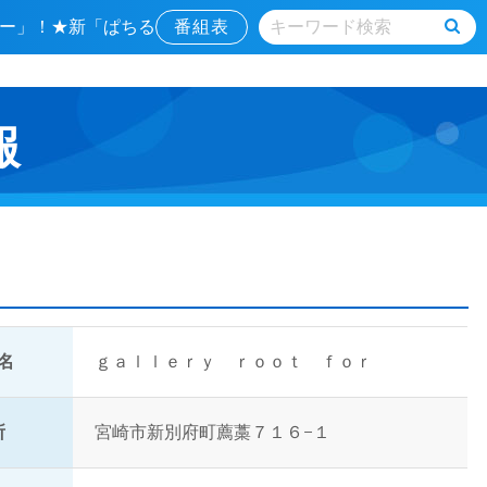
リー」！★新「ぱちる
番組表
報
名
ｇａｌｌｅｒｙ ｒｏｏｔ ｆｏｒ
所
宮崎市新別府町薦藁７１６−１