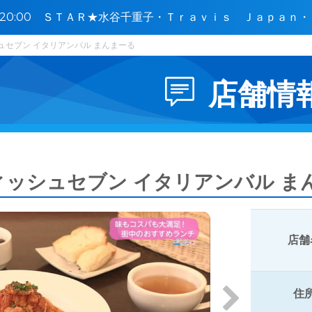
0〜20:00 ＳＴＡＲ★水谷千重子・Ｔｒａｖｉｓ Ｊａｐａｎ
ＴＷＳ🈑
ュセブン イタリアンバル まんまーる
店舗情
ィッシュセブン イタリアンバル ま
店舗
住