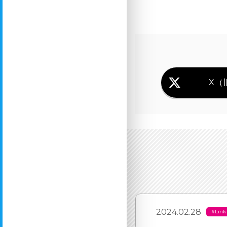
X（旧
2024.02.28
#Link