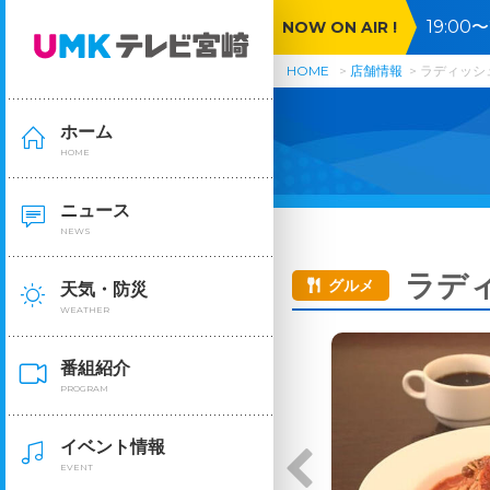
19:0
NOW ON AIR !
ラブ・
HOME
店舗情報
ラディッシ
ホーム
HOME
ニュース
NEWS
ラデ
グルメ
天気・防災
WEATHER
番組紹介
PROGRAM
イベント情報
EVENT