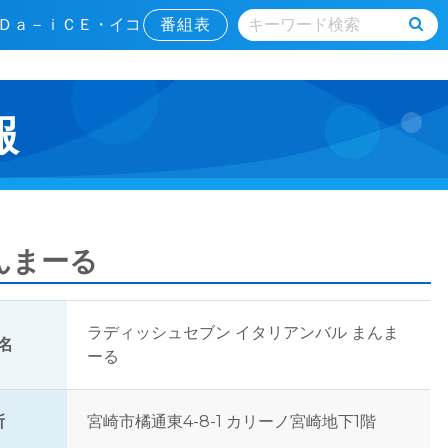
・Ｄａ－ｉＣＥ・イコ
番組表
報
んまーる
ラディッシュセブン イタリアンバル まんま
名
ーる
所
宮崎市橘通東4-8-1 カリーノ宮崎地下1階