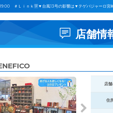
8〜19:00 ＃Ｌｉｎｋ🈑▼台風13号の影響は▼テゲバジャーロ
花の日
店舗情
ENEFICO
店舗
住