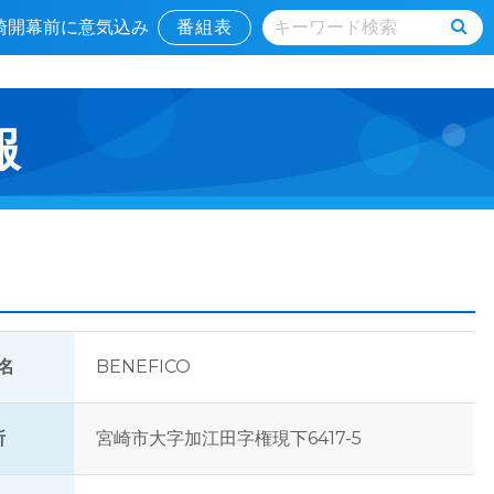
宮崎開幕前に意気込み
番組表
報
名
BENEFICO
所
宮崎市大字加江田字権現下6417-5