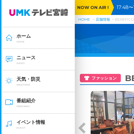
17:4
NOW ON AIR !
語る▼
HOME
店舗情報
BENEFICO
ホーム
HOME
ニュース
NEWS
B
ファッション
天気・防災
WEATHER
番組紹介
PROGRAM
イベント情報
EVENT