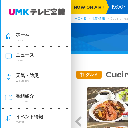
19:0
NOW ON AIR !
間ＳＰ
HOME
店舗情報
Cucina 
ホーム
HOME
ニュース
NEWS
Cuc
グルメ
天気・防災
WEATHER
番組紹介
PROGRAM
イベント情報
EVENT