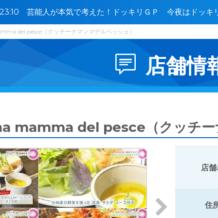
0〜23:10 芸能人が本気で考えた！ドッキリＧＰ 今夜はドッ
🈓
mamma del pesce（クッチーナマンマデルペッシェ）
店舗情
ina mamma del pesce（
店舗
住