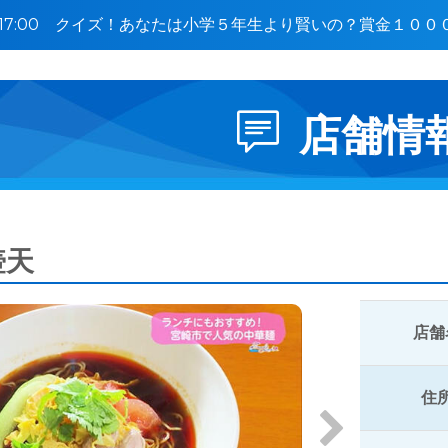
0〜17:00 クイズ！あなたは小学５年生より賢いの？賞金１０
店舗情
壺天
店舗
住