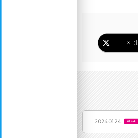
X（旧
2024.01.24
#Link