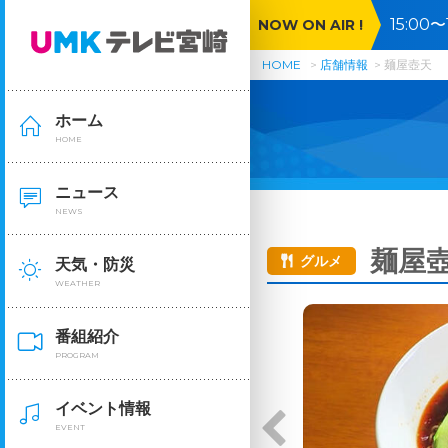
15:0
NOW ON AIR !
HOME
店舗情報
麺屋壺天
ホーム
HOME
ニュース
NEWS
麺屋
グルメ
天気・防災
WEATHER
番組紹介
PROGRAM
イベント情報
EVENT