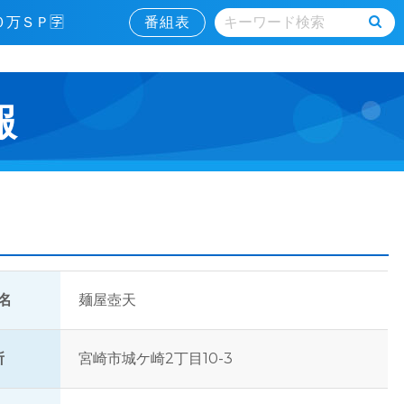
００万ＳＰ🈑
番組表
報
名
麺屋壺天
所
宮崎市城ケ崎2丁目10-3