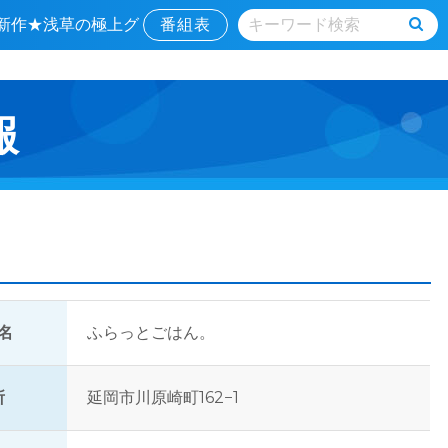
マ新作★浅草の極上グ
番組表
報
名
ふらっとごはん。
所
延岡市川原崎町162−1