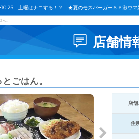
0〜10:25 土曜はナニする！？ ★夏のモスバーガーＳＰ激ウ
㊙土産🈑
はん。
店舗情
っとごはん。
店舗
住