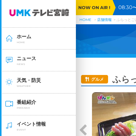
08:3
NOW ON AIR !
ルメ＆
HOME
店舗情報
ふらっとご
ホーム
HOME
ニュース
NEWS
ふら
グルメ
天気・防災
WEATHER
番組紹介
PROGRAM
イベント情報
EVENT