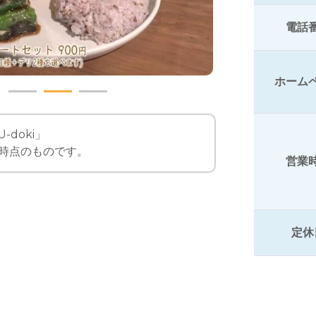
電話
ホーム
-doki」
時点のものです。
営業
定休