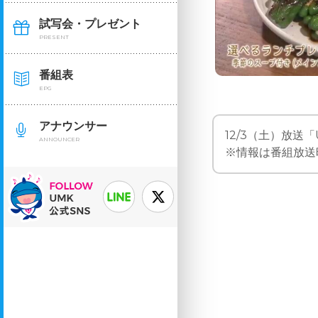
試写会・プレゼント
PRESENT
番組表
EPG
アナウンサー
12/3（土）放送「U
ANNOUNCER
※情報は番組放送