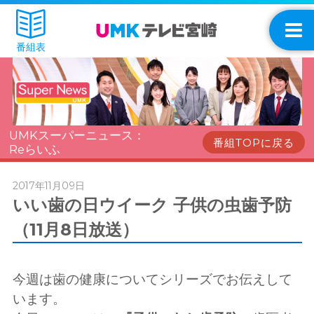
番組表
UMKスーパーニュース：
番組TOPに戻る
Reらいふ
2017年11月09日
いい歯の日ウイーク 子供の虫歯予防
（11月8日放送）
今週は歯の健康についてシリーズでお伝えして
います。