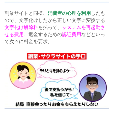
副業サイトと同様、
消費者の心理を利用
したも
ので、文字化けしたから正しい文字に変換する
文字化け解除料
を払って、
システムを再起動さ
せる費用
、返金するための
認証費用
などといっ
て次々に料金を要求。