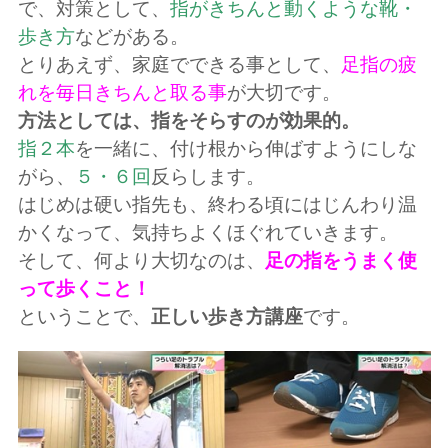
で、対策として、
指がきちんと動くような靴・
歩き方
などがある。
とりあえず、家庭でできる事として、
足指の疲
れを毎日きちんと取る事
が大切です。
方法としては、指をそらすのが効果的。
指２本
を一緒に、付け根から伸ばすようにしな
がら、
５・６回
反らします。
はじめは硬い指先も、終わる頃にはじんわり温
かくなって、気持ちよくほぐれていきます。
そして、何より大切なのは、
足の指をうまく使
って歩くこと！
ということで、
正しい歩き方講座
です。